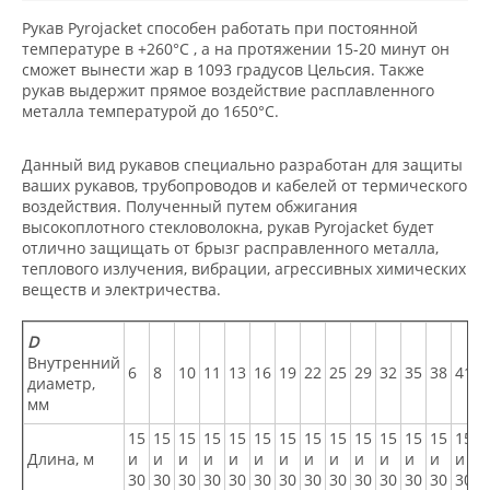
Рукав Pyrojacket способен работать при постоянной
температуре в +260°C , а на протяжении 15-20 минут он
сможет вынести жар в 1093 градусов Цельсия. Также
рукав выдержит прямое воздействие расплавленного
металла температурой до 1650°C.
Данный вид рукавов специально разработан для защиты
ваших рукавов, трубопроводов и кабелей от термического
воздействия. Полученный путем обжигания
высокоплотного стекловолокна, рукав Pyrojacket будет
отлично защищать от брызг расправленного металла,
теплового излучения, вибрации, агрессивных химических
веществ и электричества.
D
Внутренний
6
8
10
11
13
16
19
22
25
29
32
35
38
41
4
диаметр,
мм
15
15
15
15
15
15
15
15
15
15
15
15
15
15
1
Длина, м
и
и
и
и
и
и
и
и
и
и
и
и
и
и
и
30
30
30
30
30
30
30
30
30
30
30
30
30
30
3