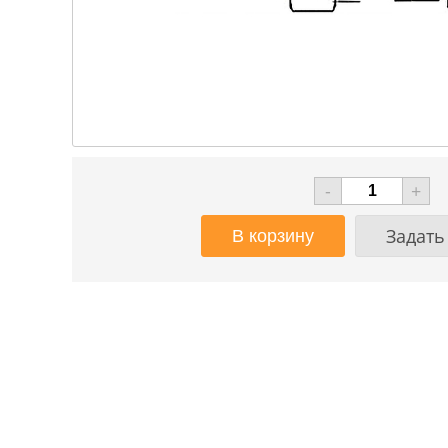
-
+
Задать