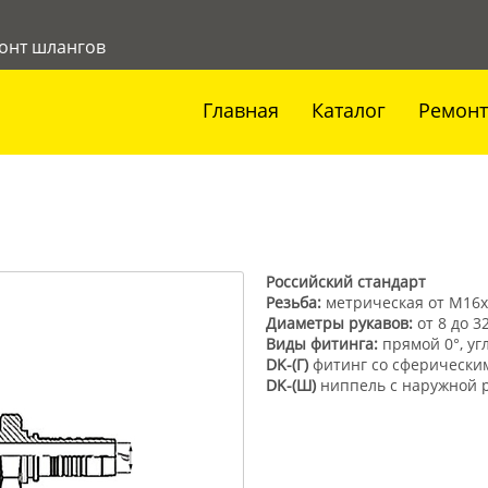
онт шлангов
Главная
Каталог
Ремонт
Российский стандарт
Резьба:
метрическая от М16х
Диаметры рукавов:
от 8 до 32
Виды фитинга:
прямой 0°, угл
DK-(Г)
фитинг со сферически
DK-(Ш)
ниппель с наружной 